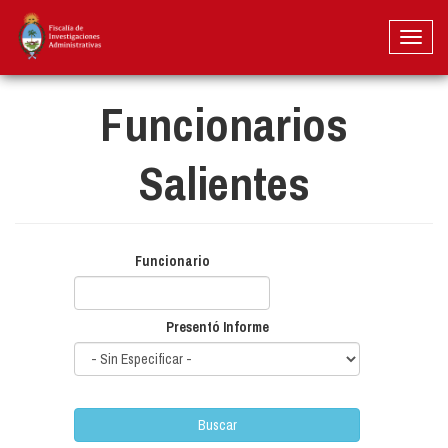
Pasar
al
Toggl
contenido
naviga
principal
Funcionarios
Salientes
Funcionario
Presentó Informe
Buscar