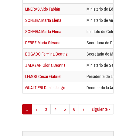
LINERAS Aldo Fabián
Ministerio de Educación, Cul
SONEIRA Marta Elena
Ministerio de Ambiente y Desar
SONEIRA Marta Elena
Instituto de Colonización
PEREZ María Silvana
Secretaria de Derechos Hum
BOGADO Fermina Beatriz
Secretaria de Municipios
ZALAZAR Gloria Beatriz
Ministerio de Seguridad y Jus
LEMOS César Gabriel
Presidente de Lotería Chaqu
GUALTIERI Danilo Jorge
Director de la Administración 
1
2
3
4
5
6
7
siguiente ›