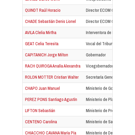
QUINDT Raúl Horacio
Director ECOM Chaco SA
CHADE Sebastián Denis Lionel
Director ECOM Chaco SA
AVILA Clelia Mirtha
Interventora de IAFEP
GEAT Celia Teresita
Vocal del Tribunal de Cuenta
CAPITANICH Jorge Milton
Gobernador
RACH QUIROGA Analía Alexandra
Vicegobernador
ROLON MOTTER Cristian Walter
Secretaría General de la Go
CHAPO Juan Manuel
Ministerio de Gobierno y Tra
PEREZ PONS Santiago Agustín
Ministerio de Planificación, 
LIFTON Sebastián
Ministerio de Producción, Ind
CENTENO Carolina
Ministerio de Salud Pública
CHIACCHIO CAVANA María Pía
Ministerio de Desarrollo Socia