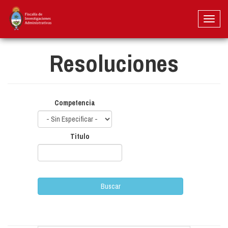
Pasar
al
Toggl
contenido
naviga
principal
Resoluciones
Competencia
Titulo
Buscar