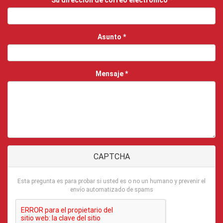
Su dirección de correo electrónico
*
Asunto
*
Mensaje
*
CAPTCHA
Esta pregunta es para probar si usted es o no un humano y prevenir el
envío automatizado de spams