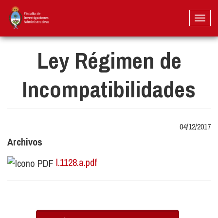
Pasar
al
Toggl
contenido
naviga
principal
Ley Régimen de
Incompatibilidades
04/12/2017
Archivos
l.1128.a.pdf