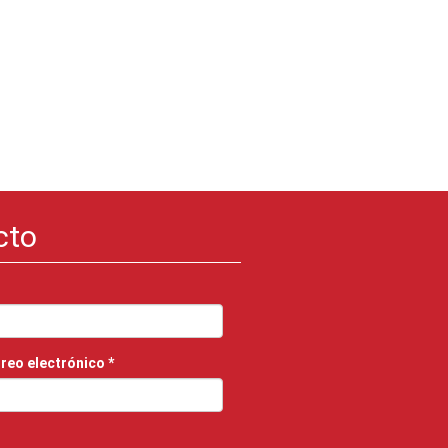
cto
rreo electrónico
*