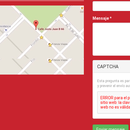
Mensaje
*
CAPTCHA
Esta pregunta es pa
y prevenir el envío
Enviar mensaje