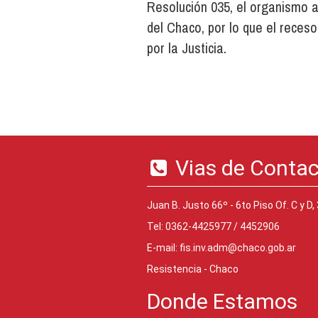
Resolución 035, el organismo a
del Chaco, por lo que el reces
por la Justicia.
Vias de Conta
Juan B. Justo 66º - 6to Piso Of. C y D,
Tel: 0362-4425977 / 4452906
E-mail:
fis.inv.adm@chaco.gob.ar
Resistencia - Chaco
Donde Estamos