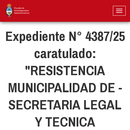
Pasar
al
Toggl
contenido
naviga
principal
Expediente N° 4387/25
caratulado:
"RESISTENCIA
MUNICIPALIDAD DE -
SECRETARIA LEGAL
Y TECNICA