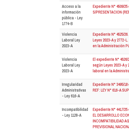
Acceso a la
Expediente N° 4509/
información
S/PRESENTACION (REF
pública - Ley
1774-B
Violencia
Expediente N° 4525/26.
Laboral Ley
Leyes 2023-A y 2772-L.
2023-A
en la Administración P
Violencia
El expediente N° 4526/2
Laboral Ley
según Leyes 2023-A y 2
2023-A
laboral en la Administr
Irregularidad
Expediente N° 3495/18
Administrativas
REF: LEY N° 616-A SUP
- Ley 616-A
Incompatibilidad
Expediente N° 4417/2
- Ley 1128-A
EL DESARROLLO ECO
INCOMPATIBILIDAD AG
PREVISIONAL NACIONA