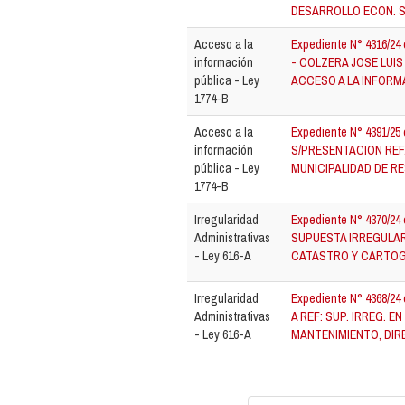
DESARROLLO ECON. S
Acceso a la
Expediente N° 4316/2
información
- COLZERA JOSE LUIS
pública - Ley
ACCESO A LA INFORM
1774-B
Acceso a la
Expediente N° 4391/2
información
S/PRESENTACION REF.
pública - Ley
MUNICIPALIDAD DE RE
1774-B
Irregularidad
Expediente N° 4370/24
Administrativas
SUPUESTA IRREGULAR
- Ley 616-A
CATASTRO Y CARTOG
Irregularidad
Expediente N° 4368/2
Administrativas
A REF: SUP. IRREG. E
- Ley 616-A
MANTENIMIENTO, DIR