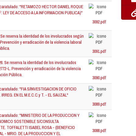
25 caratulado: "RETAMOZO HECTOR DANIEL ROQUE
: LEY DE ACCESO A LA INFORMACION PUBLICA)"
3092.pdf
 Se reserva la identidad de los involucrados según
 Prevención y erradicación de la violencia laboral
ública.
3091.pdf
6. Se reserva la identidad de los involucrados
772-L. Prevención y erradicación de la violencia
ación Pública.
3090.pdf
 caratulado: "FIA S/INVESTIGACION DE OFICIO
. IRREG. EN EL M.E.C.C.y T. - EL SAUZAL"
3089.pdf
5 caratulado: "MINISTERIO DE LA PRODUCCION Y
NOMICO SOSTENIBLE S/CONSULTA
TE. TOFFALETTI ISABEL ROSA - (BENEFICIO
3088.pdf
L - MRIO. DE LA PRODUCCION Y EL