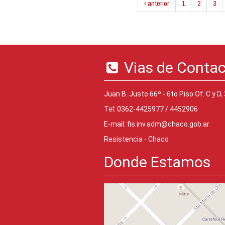
‹ anterior
1
2
3
Vias de Conta
Juan B. Justo 66º - 6to Piso Of. C y D,
Tel: 0362-4425977 / 4452906
E-mail:
fis.inv.adm@chaco.gob.ar
Resistencia - Chaco
Donde Estamos