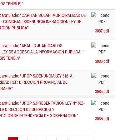
OSTENIBLE)"
4 caratulado: "CAPITAN SOLARI MUNICIPALIDAD DE
 - CONCEJAL S/DENUNCIA INFRACCION LEY DE
ACION PUBLICA"
3087.pdf
5 caratulado: "ARAUJO JUAN CARLOS
 LEY DE ACCESO A LA INFORMACION PUBLICA -
SISTENCIA"
3086.pdf
 caratulado: "UPCP S/DENUNCIA LEY 616-A
IDAD REF: DIRECCION PROVINCIAL DE
RAFIA"
3085.pdf
4 caratulado: "UPCP S/PRESENTACION LEY N° 616-
N LA DIRECCION DE SERVICIOS Y
ECCION DE INTENDENCIA DE GOBERNACION"
3084.pdf