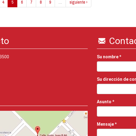
4
5
6
7
8
9
…
siguiente ›
cto
Conta
 3500
Su nombre
*
Su dirección de co
Asunto
*
Mensaje
*