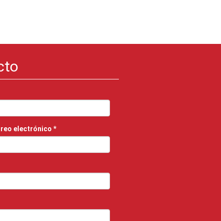
cto
rreo electrónico
*